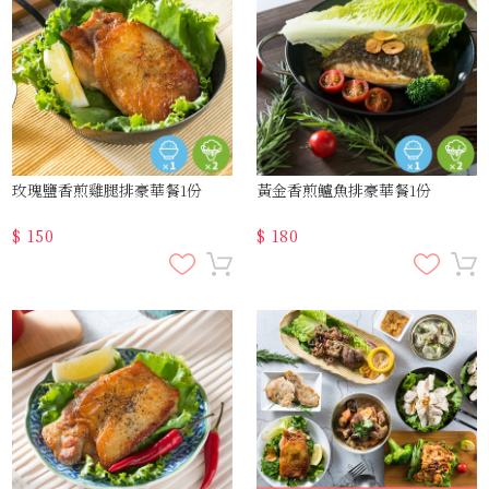
玫瑰鹽香煎雞腿排豪華餐1份
黃金香煎鱸魚排豪華餐1份
$
150
$
180