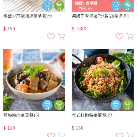
椒鹽香煎雞腿排豪華餐1份
減醣午餐單週7份餐(蔬菜多多)
$
150
$
1080
蔥燒燉肉豪華餐1份
泰式打拋豬豪華餐1份
$
160
$
160