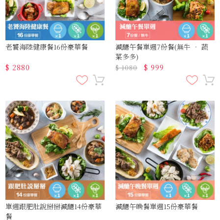
老饕海陸健康餐16份豪華餐
減醣午餐單週7份餐(無牛 ‧ 蔬
菜多多)
$
2880
$
999
$
1080
單週跟肥肚說掰掰減醣14份豪華
減醣午晚餐單週15份豪華餐
餐