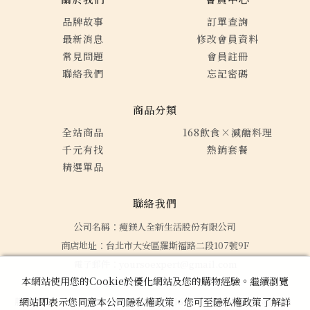
品牌故事
訂單查詢
最新消息
修改會員資料
常見問題
會員註冊
聯絡我們
忘記密碼
商品分類
全站商品
168飲食×減醣料理
千元有找
熱銷套餐
精選單品
聯絡我們
公司名稱：瘦鎂人全新生活股份有限公司
商店地址：台北市大安區羅斯福路二段107號9F
電子郵件：yoursoexpert@gmail.com
本網站使用您的Cookie於優化網站及您的購物經驗。繼續瀏覽
服務電話： 02-27081608
服務時間：平日 09:00～12:00, 13:00～16:00（國定假日及天災除外）
網站即表示您同意本公司隱私權政策，您可至隱私權政策了解詳