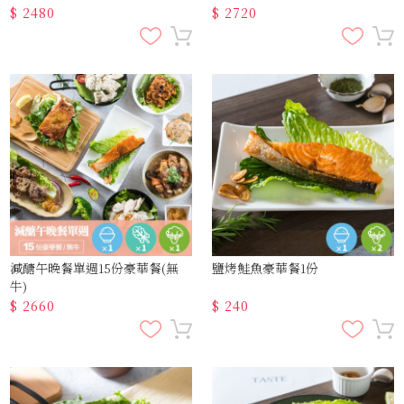
$
2480
$
2720
減醣午晚餐單週15份豪華餐(無
鹽烤鮭魚豪華餐1份
牛)
$
2660
$
240