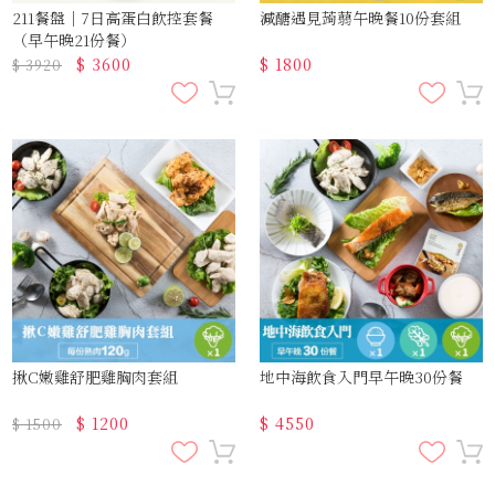
211餐盤｜7日高蛋白飲控套餐
減醣遇見蒟蒻午晚餐10份套組
（早午晚21份餐）
$
3600
$
1800
$
3920
揪C嫩雞舒肥雞胸肉套組
地中海飲食入門早午晚30份餐
$
1200
$
4550
$
1500