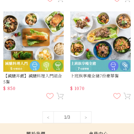
【減醣丼飯】減醣料理入門組合
上班族享瘦全豬7份豪華餐
5餐
$
850
$
1070
<
>
1/3
關於我們
會員中心