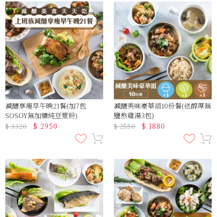
減醣享瘦早午晚21餐(加7包
減醣美味豪華組10份餐(送醇厚無
SOSOY無加糖純豆漿粉)
鹽熬雞湯3包)
$
2950
$
1880
$
3320
$
2550