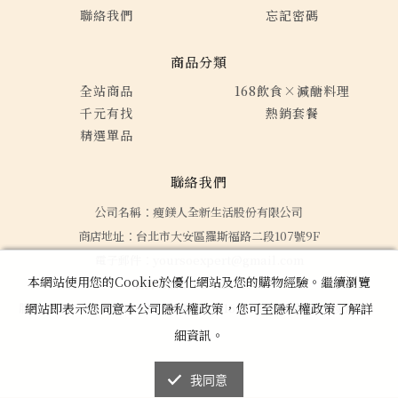
聯絡我們
忘記密碼
商品分類
全站商品
168飲食×減醣料理
千元有找
熱銷套餐
精選單品
聯絡我們
公司名稱：瘦鎂人全新生活股份有限公司
商店地址：台北市大安區羅斯福路二段107號9F
電子郵件：yoursoexpert@gmail.com
本網站使用您的Cookie於優化網站及您的購物經驗。繼續瀏覽
服務電話： 02-27081608
服務時間：平日 09:00～12:00, 13:00～16:00（國定假日及天災除外）
網站即表示您同意本公司隱私權政策，您可至隱私權政策了解詳
細資訊。
我同意