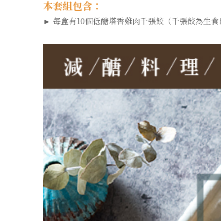
本套組包含：
► 每盒有10個低醣塔香雞肉千張餃（千張餃為生