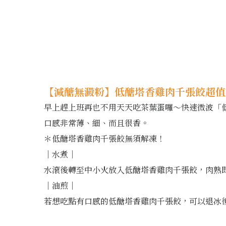
【減醣無澱粉】低醣塔香雞肉千張餃超值
早上趕上班再也不用天天吃茶葉蛋囉～快速微波「
口感非常薄、細、而且很香。
＊低醣塔香雞肉千張餃無須解凍！
｜水煮｜
水滾後轉至中小火放入低醣塔香雞肉千張餃，肉熟
｜油煎｜
若想吃點有口感的低醣塔香雞肉千張餃，可以退冰