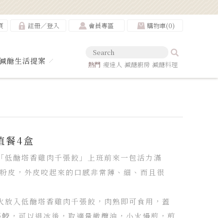
頁
註冊
／
登入
會員專區
購物車(
0
)
減醣生活提案
熱門
瘦達人
減醣廚房
減醣料理
地中海飲食
享瘦餐
五星美味
瘦
身餐
營養師
減重菜單
低醣
減醣
健康料理
加熱包
即食包
冷凍包
減脂餐
健身房
減肥
飲食控制
外
食
蘋果咖哩豬
綠咖哩牛
辣子雞
泰式打拋豬
泰式水煮雞肉
玫瑰
值餐4盒
鹽香煎雞腿
舒肥蒜香雞胸肉
千張
「低醣塔香雞肉千張餃」上班前來一包活力滿
蔬菜鮮肉雲吞
十穀飯
薑黃飯
糙
麵粉皮，外皮咬起來的口感非常薄、細、而且很
米飯
火放入低醣塔香雞肉千張餃，肉熟即可食用，蓋
張餃
，可以退冰後，取適量橄欖油，小火慢煎，煎