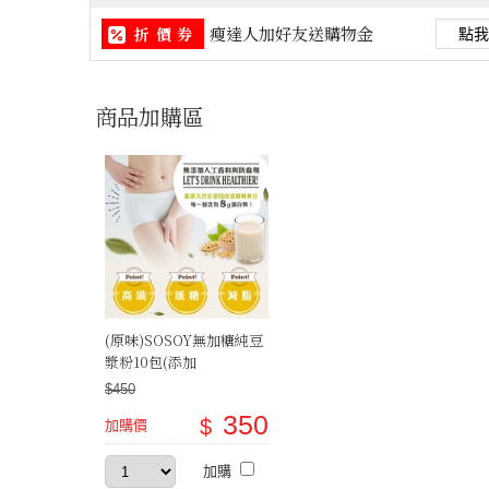
瘦達人加好友送購物金
折 價 券
點我
商品加購區
(原味)SOSOY無加糖純豆
漿粉10包(添加
Fibersol®-2專利水溶性
$450
膳食纖維)
350
$
加購價
加購