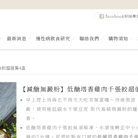
facebook粉絲專
最新消息
慢性病飲食研究
聯絡我們
購物須知
張餃超值餐4盒
【減醣無澱粉】低醣塔香雞肉千張餃超
早上趕上班再也不用天天吃茶葉蛋囉～快速微波
載！使用極低碳水千張豆皮 取代高精緻澱粉的
香。
低醣塔香雞肉千張餃無須解凍，水滾後轉至中小
鍋約5分鐘。若想吃點有口感的
低醣塔香雞肉千