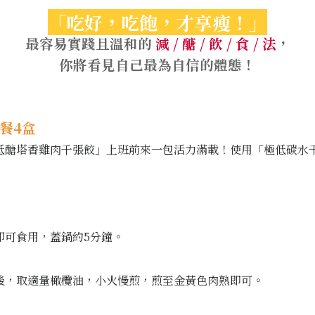
「吃好，吃飽，才享瘦！」
最容易實踐且溫和的
減 / 醣 / 飲 / 食 / 法
，
你將看見自己最為自信的體態！
餐4盒
低醣塔香雞肉千張餃」上班前來一包活力滿載！使用「極低碳水
即可食用，蓋鍋約5分鐘。
後，取適量橄欖油，小火慢煎，煎至金黃色肉熟即可。