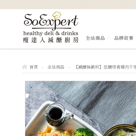
全站商品
品牌故事
首頁
全站商品
【減醣無澱粉】低醣塔香雞肉千
-
-